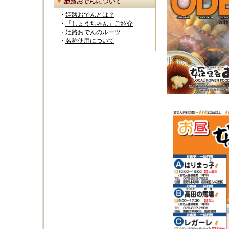
・
姫路おでんとは？
・
「しょうちゃん」ご紹介
・
姫路おでんのルーツ
・
名称使用について