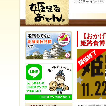
『しょうが醤油』をたっぷりと
【おかげ
姫路食博 