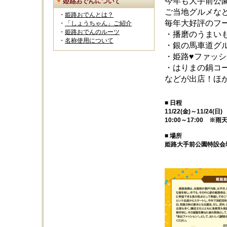
今年も大手前公
ご当地グルメな
・
姫路おでんとは？
毎年大好評のフ
・
「しょうちゃん」ご紹介
・
姫路おでんのルーツ
・播磨のうまい
・
名称使用について
・銀の馬車道グ
・姫路♥ファッ
・はりまの鍋コ
などが出店！ほ
■ 日程
11/22(金)～11/24(日)
10:00～17:00 ※雨
■ 場所
姫路大手前公園特設会